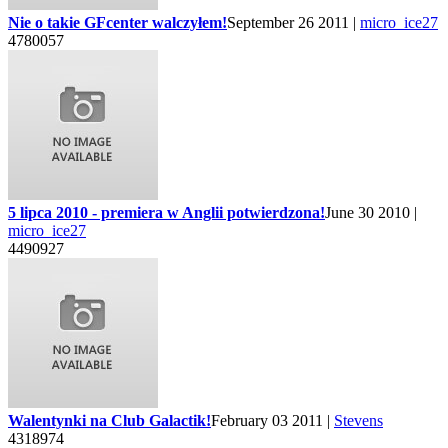
Nie o takie GFcenter walczyłem!
September 26 2011 |
micro_ice27
4780057
5 lipca 2010 - premiera w Anglii potwierdzona!
June 30 2010 |
micro_ice27
4490927
Walentynki na Club Galactik!
February 03 2011 |
Stevens
4318974