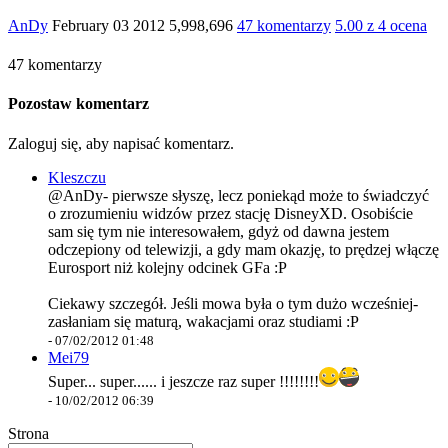
AnDy
February 03 2012
5,998,696
47 komentarzy
5.00 z 4 ocena
47 komentarzy
Pozostaw komentarz
Zaloguj się, aby napisać komentarz.
Kleszczu
@AnDy- pierwsze słyszę, lecz poniekąd może to świadczyć
o zrozumieniu widzów przez stację DisneyXD. Osobiście
sam się tym nie interesowałem, gdyż od dawna jestem
odczepiony od telewizji, a gdy mam okazję, to prędzej włączę
Eurosport niż kolejny odcinek GFa :P
Ciekawy szczegół. Jeśli mowa była o tym dużo wcześniej-
zasłaniam się maturą, wakacjami oraz studiami :P
-
07/02/2012 01:48
Mei79
Super... super...... i jeszcze raz super !!!!!!!!
-
10/02/2012 06:39
Strona