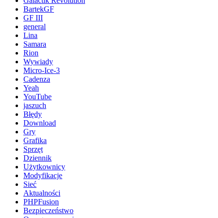
Galactik Revolution
BartekGF
GF III
general
Lina
Samara
Rion
Wywiady
Micro-Ice-3
Cadenza
Yeah
YouTube
jaszuch
Błędy
Download
Gry
Grafika
Sprzęt
Dziennik
Użytkownicy
Modyfikacje
Sieć
Aktualności
PHPFusion
Bezpieczeństwo