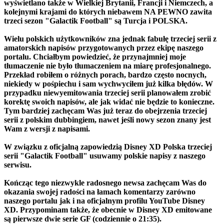
wyświetlano także w Wielkiej Brytanii, Francji i Niemczech, a
kolejnymi krajami do których niebawem NA PEWNO zawita
trzeci sezon "Galactik Football" są Turcja i POLSKA.
Wielu polskich użytkowników zna jednak fabułę trzeciej serii z
amatorskich napisów przygotowanych przez ekipę naszego
portalu. Chciałbym powiedzieć, że przynajmniej moje
tłumaczenie nie było tłumaczeniem na miarę profesjonalnego.
Przekład robiłem o różnych porach, bardzo często nocnych,
niekiedy w pośpiechu i sam wychwyciłem już kilka błędów. W
przypadku niewyemitowania trzeciej serii planowałem zrobić
korektę swoich napisów, ale jak widać nie będzie to konieczne.
Tym bardziej zachęcam Was już teraz do obejrzenia trzeciej
serii z polskim dubbingiem, nawet jeśli nowy sezon znany jest
Wam z wersji z napisami.
W związku z oficjalną zapowiedzią Disney XD Polska trzeciej
serii "Galactik Football" usuwamy polskie napisy z naszego
serwisu.
Kończąc tego niezwykle radosnego newsa zachęcam Was do
okazania swojej radości na łamach komentarzy zarówno
naszego portalu jak i na oficjalnym profilu YouTube Disney
XD. Przypominam także, że obecnie w Disney XD emitowane
są pierwsze dwie serie GF (codziennie o 21:35).