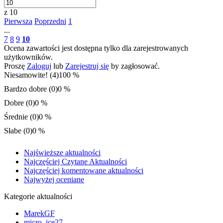
z 10
Pierwsza
Poprzedni
1
...
7
8
9
10
Ocena zawartości jest dostępna tylko dla zarejestrowanych
użytkowników.
Proszę
Zaloguj
lub
Zarejestruj się
by zagłosować.
Niesamowite! (4)
100 %
Bardzo dobre (0)
0 %
Dobre (0)
0 %
Średnie (0)
0 %
Słabe (0)
0 %
Najświeższe aktualności
Najczęściej Czytane Aktualności
Najczęściej komentowane aktualności
Najwyżej oceniane
Kategorie aktualności
MarekGF
micro_ice27