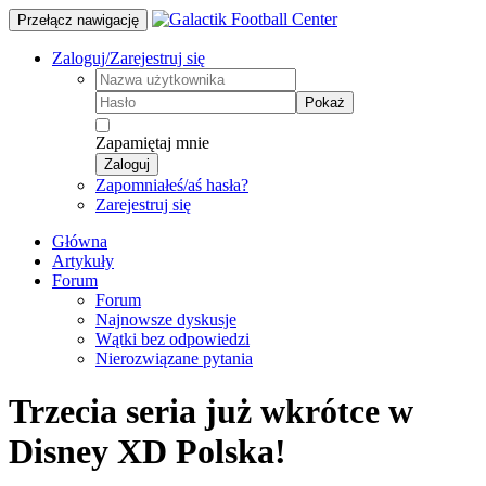
Przełącz nawigację
Zaloguj/Zarejestruj się
Pokaż
Zapamiętaj mnie
Zaloguj
Zapomniałeś/aś hasła?
Zarejestruj się
Główna
Artykuły
Forum
Forum
Najnowsze dyskusje
Wątki bez odpowiedzi
Nierozwiązane pytania
Trzecia seria już wkrótce w
Disney XD Polska!