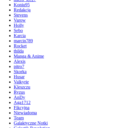
Koniu95
Redakcja
Stevens
Varow
Holly
Sebo
Karcia
marcin789
Rocket
thilda
Manga & Anime
Alexis
pitro7
Skorka
Husar
Valkyrie
Kleszczu
Ryzus
AnDy
Aga1712
Fikcyjna
Niewiadoma
Team
Galaktyczne Notki