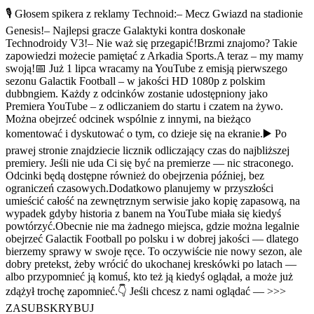
🎙️ Głosem spikera z reklamy Technoid:– Mecz Gwiazd na stadionie
Genesis!– Najlepsi gracze Galaktyki kontra doskonałe
Technodroidy V3!– Nie waż się przegapić!Brzmi znajomo? Takie
zapowiedzi możecie pamiętać z Arkadia Sports.A teraz – my mamy
swoją!📅 Już 1 lipca wracamy na YouTube z emisją pierwszego
sezonu Galactik Football – w jakości HD 1080p z polskim
dubbngiem. Każdy z odcinków zostanie udostępniony jako
Premiera YouTube – z odliczaniem do startu i czatem na żywo.
Można obejrzeć odcinek wspólnie z innymi, na bieżąco
komentować i dyskutować o tym, co dzieje się na ekranie.▶️ Po
prawej stronie znajdziecie licznik odliczający czas do najbliższej
premiery. Jeśli nie uda Ci się być na premierze — nic straconego.
Odcinki będą dostępne również do obejrzenia później, bez
ograniczeń czasowych.Dodatkowo planujemy w przyszłości
umieścić całość na zewnętrznym serwisie jako kopię zapasową, na
wypadek gdyby historia z banem na YouTube miała się kiedyś
powtórzyć.Obecnie nie ma żadnego miejsca, gdzie można legalnie
obejrzeć Galactik Football po polsku i w dobrej jakości — dlatego
bierzemy sprawy w swoje ręce. To oczywiście nie nowy sezon, ale
dobry pretekst, żeby wrócić do ukochanej kreskówki po latach —
albo przypomnieć ją komuś, kto też ją kiedyś oglądał, a może już
zdążył trochę zapomnieć.👇 Jeśli chcesz z nami oglądać — >>>
ZASUBSKRYBUJ