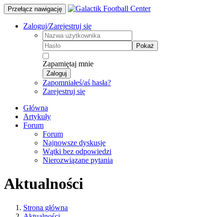
Przełącz nawigację
Zaloguj/Zarejestruj się
Pokaż
Zapamiętaj mnie
Zaloguj
Zapomniałeś/aś hasła?
Zarejestruj się
Główna
Artykuły
Forum
Forum
Najnowsze dyskusje
Wątki bez odpowiedzi
Nierozwiązane pytania
Aktualności
Strona główna
Aktualności