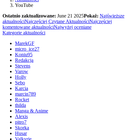
YouTube
Ostatnio zaktualizowane:
June 21 2025
Pokaż:
Najświeższe
aktualności
Najczęściej Czytane Aktualności
Najczęściej
komentowane aktualności
Najwyżej oceniane
Kategorie aktualności
MarekGF
micro_ice27
Koniu95
Redakcja
Stevens
Varow
Holly
Sebo
Karcia
marcin789
Rocket
thilda
Manga & Anime
Alexis
pitro7
Skorka
Husar
Valkyrie