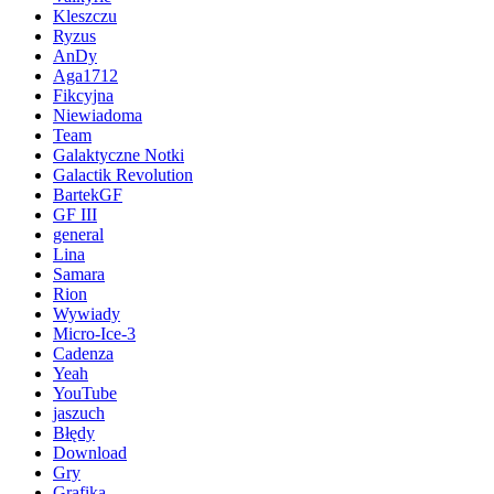
Kleszczu
Ryzus
AnDy
Aga1712
Fikcyjna
Niewiadoma
Team
Galaktyczne Notki
Galactik Revolution
BartekGF
GF III
general
Lina
Samara
Rion
Wywiady
Micro-Ice-3
Cadenza
Yeah
YouTube
jaszuch
Błędy
Download
Gry
Grafika