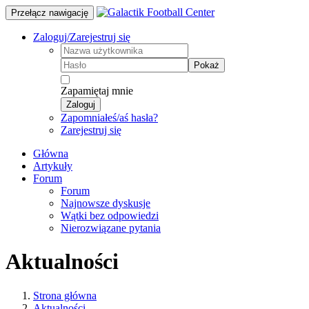
Przełącz nawigację
Zaloguj/Zarejestruj się
Pokaż
Zapamiętaj mnie
Zaloguj
Zapomniałeś/aś hasła?
Zarejestruj się
Główna
Artykuły
Forum
Forum
Najnowsze dyskusje
Wątki bez odpowiedzi
Nierozwiązane pytania
Aktualności
Strona główna
Aktualności