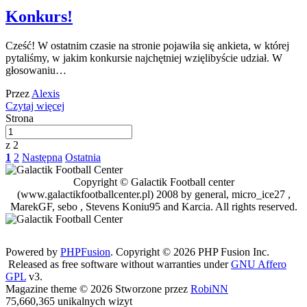
Konkurs!
Cześć! W ostatnim czasie na stronie pojawiła się ankieta, w której
pytaliśmy, w jakim konkursie najchętniej wzięlibyście udział. W
głosowaniu…
Przez
Alexis
Czytaj więcej
Strona
z 2
1
2
Następna
Ostatnia
Copyright © Galactik Football center
(www.galactikfootballcenter.pl) 2008 by general, micro_ice27 ,
MarekGF, sebo , Stevens Koniu95 and Karcia. All rights reserved.
Powered by
PHPFusion
. Copyright © 2026 PHP Fusion Inc.
Released as free software without warranties under
GNU Affero
GPL
v3.
Magazine theme © 2026 Stworzone przez
RobiNN
75,660,365 unikalnych wizyt