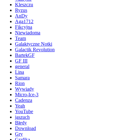
Kleszczu
Ryzus
AnDy
Aga1712
Fikcyjna
Niewiadoma
Team
Galaktyczne Notki
Galactik Revolution
BartekGF
GF III
general
Lina
Samara
Rion
Wywiady
Micro-Ice-3
Cadenza
Yeah
YouTube
jaszuch
Błędy
Download
Gry
Grafika