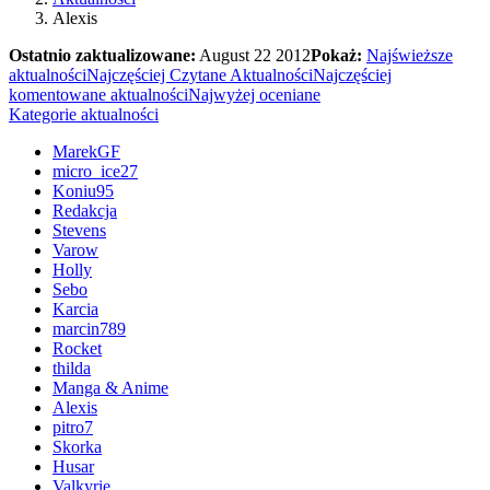
Alexis
Ostatnio zaktualizowane:
August 22 2012
Pokaż:
Najświeższe
aktualności
Najczęściej Czytane Aktualności
Najczęściej
komentowane aktualności
Najwyżej oceniane
Kategorie aktualności
MarekGF
micro_ice27
Koniu95
Redakcja
Stevens
Varow
Holly
Sebo
Karcia
marcin789
Rocket
thilda
Manga & Anime
Alexis
pitro7
Skorka
Husar
Valkyrie