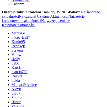
Cadenza
Ostatnio zaktualizowane:
January 19 2015
Pokaż:
Najświeższe
aktualności
Najczęściej Czytane Aktualności
Najczęściej
komentowane aktualności
Najwyżej oceniane
Kategorie aktualności
MarekGF
micro_ice27
Koniu95
Redakcja
Stevens
Varow
Holly
Sebo
Karcia
marcin789
Rocket
thilda
Manga & Anime
Alexis
pitro7
Skorka
Husar
Valkyrie