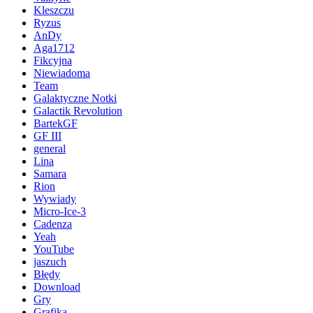
Kleszczu
Ryzus
AnDy
Aga1712
Fikcyjna
Niewiadoma
Team
Galaktyczne Notki
Galactik Revolution
BartekGF
GF III
general
Lina
Samara
Rion
Wywiady
Micro-Ice-3
Cadenza
Yeah
YouTube
jaszuch
Błędy
Download
Gry
Grafika