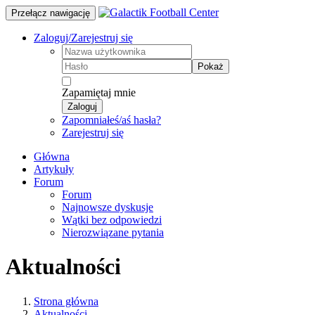
Przełącz nawigację
Zaloguj/Zarejestruj się
Pokaż
Zapamiętaj mnie
Zaloguj
Zapomniałeś/aś hasła?
Zarejestruj się
Główna
Artykuły
Forum
Forum
Najnowsze dyskusje
Wątki bez odpowiedzi
Nierozwiązane pytania
Aktualności
Strona główna
Aktualności