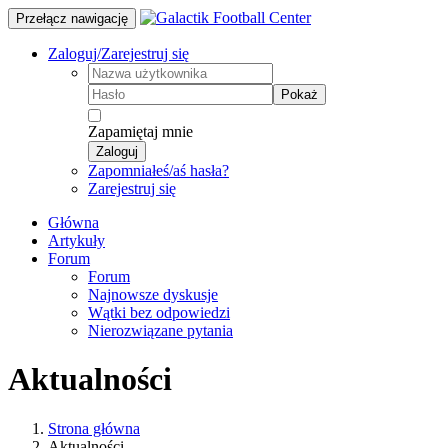
Przełącz nawigację
Zaloguj/Zarejestruj się
Pokaż
Zapamiętaj mnie
Zaloguj
Zapomniałeś/aś hasła?
Zarejestruj się
Główna
Artykuły
Forum
Forum
Najnowsze dyskusje
Wątki bez odpowiedzi
Nierozwiązane pytania
Aktualności
Strona główna
Aktualności