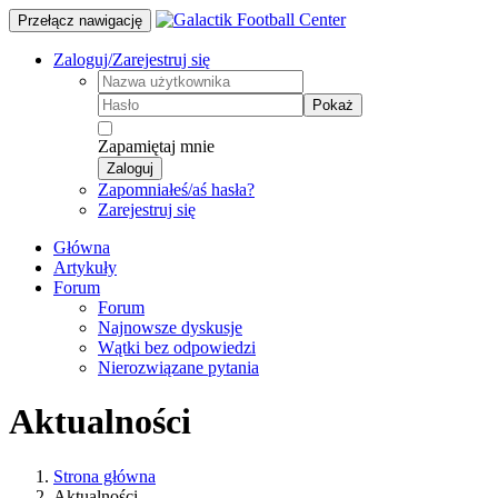
Przełącz nawigację
Zaloguj/Zarejestruj się
Pokaż
Zapamiętaj mnie
Zaloguj
Zapomniałeś/aś hasła?
Zarejestruj się
Główna
Artykuły
Forum
Forum
Najnowsze dyskusje
Wątki bez odpowiedzi
Nierozwiązane pytania
Aktualności
Strona główna
Aktualności