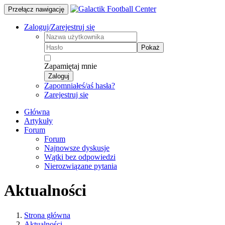
Przełącz nawigację
Zaloguj/Zarejestruj się
Pokaż
Zapamiętaj mnie
Zaloguj
Zapomniałeś/aś hasła?
Zarejestruj się
Główna
Artykuły
Forum
Forum
Najnowsze dyskusje
Wątki bez odpowiedzi
Nierozwiązane pytania
Aktualności
Strona główna
Aktualności