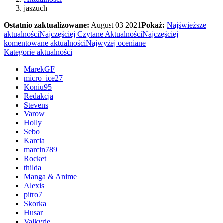
jaszuch
Ostatnio zaktualizowane:
August 03 2021
Pokaż:
Najświeższe
aktualności
Najczęściej Czytane Aktualności
Najczęściej
komentowane aktualności
Najwyżej oceniane
Kategorie aktualności
MarekGF
micro_ice27
Koniu95
Redakcja
Stevens
Varow
Holly
Sebo
Karcia
marcin789
Rocket
thilda
Manga & Anime
Alexis
pitro7
Skorka
Husar
Valkyrie