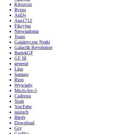
Kleszczu
Ryzus
AnDy
Aga1712
Fikcyjna
Niewiadoma
Team
Galaktyczne Notki
Galactik Revolution
BartekGF
GF III
general
Lina
Samara
Rion
Wywiady
Micro-Ice-3
Cadenza
Yeah
YouTube
jaszuch
Błędy
Download
Gry
Grafika