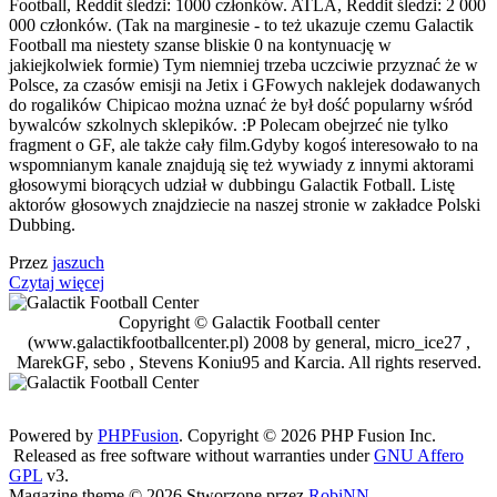
Football, Reddit śledzi: 1000 członków. ATLA, Reddit śledzi: 2 000
000 członków. (Tak na marginesie - to też ukazuje czemu Galactik
Football ma niestety szanse bliskie 0 na kontynuację w
jakiejkolwiek formie) Tym niemniej trzeba uczciwie przyznać że w
Polsce, za czasów emisji na Jetix i GFowych naklejek dodawanych
do rogalików Chipicao można uznać że był dość popularny wśród
bywalców szkolnych sklepików. :P Polecam obejrzeć nie tylko
fragment o GF, ale także cały film.Gdyby kogoś interesowało to na
wspomnianym kanale znajdują się też wywiady z innymi aktorami
głosowymi biorących udział w dubbingu Galactik Fotball. Listę
aktorów głosowych znajdziecie na naszej stronie w zakładce Polski
Dubbing.
Przez
jaszuch
Czytaj więcej
Copyright © Galactik Football center
(www.galactikfootballcenter.pl) 2008 by general, micro_ice27 ,
MarekGF, sebo , Stevens Koniu95 and Karcia. All rights reserved.
Powered by
PHPFusion
. Copyright © 2026 PHP Fusion Inc.
Released as free software without warranties under
GNU Affero
GPL
v3.
Magazine theme © 2026 Stworzone przez
RobiNN