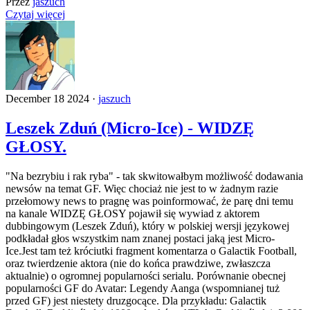
Przez
jaszuch
Czytaj więcej
December 18 2024 ·
jaszuch
Leszek Zduń (Micro-Ice) - WIDZĘ
GŁOSY.
"Na bezrybiu i rak ryba" - tak skwitowałbym możliwość dodawania
newsów na temat GF. Więc chociaż nie jest to w żadnym razie
przełomowy news to pragnę was poinformować, że parę dni temu
na kanale WIDZĘ GŁOSY pojawił się wywiad z aktorem
dubbingowym (Leszek Zduń), który w polskiej wersji językowej
podkładał głos wszystkim nam znanej postaci jaką jest Micro-
Ice.Jest tam też króciutki fragment komentarza o Galactik Football,
oraz twierdzenie aktora (nie do końca prawdziwe, zwłaszcza
aktualnie) o ogromnej popularności serialu. Porównanie obecnej
popularności GF do Avatar: Legendy Aanga (wspomnianej tuż
przed GF) jest niestety druzgocące. Dla przykładu: Galactik