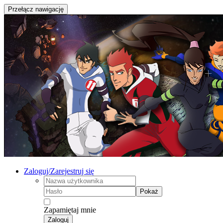
Przełącz nawigację
Zaloguj/Zarejestruj się
Pokaż
Zapamiętaj mnie
Zaloguj