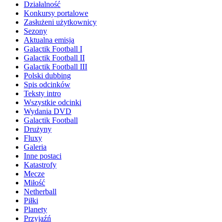
Działalność
Konkursy portalowe
Zasłużeni użytkownicy
Sezony
Aktualna emisja
Galactik Football I
Galactik Football II
Galactik Football III
Polski dubbing
Spis odcinków
Teksty intro
Wszystkie odcinki
Wydania DVD
Galactik Football
Drużyny
Fluxy
Galeria
Inne postaci
Katastrofy
Mecze
Miłość
Netherball
Piłki
Planety
Przyjaźń