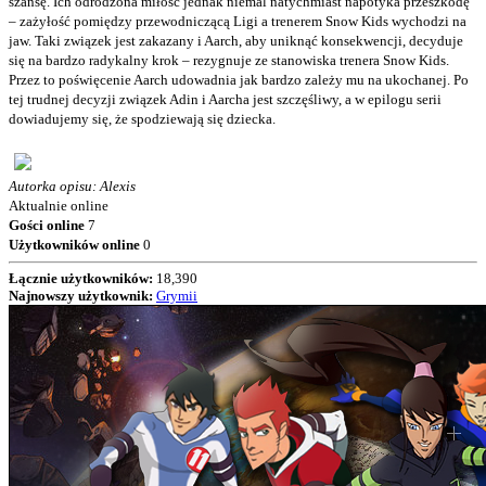
szansę. Ich odrodzona miłość jednak niemal natychmiast napotyka przeszkodę
– zażyłość pomiędzy przewodniczącą Ligi a trenerem Snow Kids wychodzi na
jaw. Taki związek jest zakazany i Aarch, aby uniknąć konsekwencji, decyduje
się na bardzo radykalny krok – rezygnuje ze stanowiska trenera Snow Kids.
Przez to poświęcenie Aarch udowadnia jak bardzo zależy mu na ukochanej. Po
tej trudnej decyzji związek Adin i Aarcha jest szczęśliwy, a w epilogu serii
dowiadujemy się, że spodziewają się dziecka.
Autorka opisu: Alexis
Aktualnie online
Gości online
7
Użytkowników online
0
Łącznie użytkowników:
18,390
Najnowszy użytkownik:
Grymii