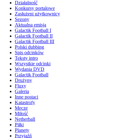
Działalność
Konkursy portalowe
Zasłużeni użytkownicy
Sezony
Aktualna emisja
Galactik Football I
Galactik Football II
Galactik Football III
Polski dubbing
Spis odcinków
Teksty intro
Wszystkie odcinki
Wydania DVD
Galactik Football
Drużyny
Fluxy
Galeria
Inne postaci
Katastrofy
Mecze
Miłość
Netherball
Piłki
Planety
Przyjaźń