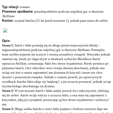
Typ relacji:
romans
Pierwsze spotkanie:
prawdopodobnie podczas wspólnej gry w drużynie
Akillians
Koniec:
wyjazd Aarcha (15 lat przed sezonem 1), jednak para wraca do siebie
Opis:
Sezon 1:
Aarch i Adin poznają się na długo przed rozpoczęciem fabuły –
najprawdopodobniej podczas wspólnej gry w drużynie Akillians. Pomiędzy
nimi szybko pojawia się uczucie i tworzą szczęśliwy związek. Wszystko jednak
zmienia się, kiedy po tragicznym w skutkach wybuchu Metafluxa Aarch
opuszcza Akillian, zostawiając Adin bez słowa wyjaśnienia. Kiedy powraca po
piętnastu latach, chce odzyskać serce swojej dawnej ukochanej, jednak ona
wciąż nie jest w stanie zapomnieć mu doznanych krzywd i nawet nie chce
słyszeć o ponownym związku. Jednak z czasem, powoli, po uporczywych
wysiłkach Aarcha Adin zdaje się 'mięknąć', a jej uczucia powracać, jednak wciąż
trzyma byłego ukochanego na dystans.
Sezon 2:
W tym sezonie Aarch i Adin nadal, powoli lecz sukcesywnie, zbliżają
się do siebie. Aarch wciąż walczy o uczucia Adin, a ona stara się zapomnieć o
krzywdzie, jaką jej wyrządził, porzucając ją bez słowa wyjaśnienia i wybaczyć
mu.
Sezon 3:
Długa walka Aarcha o serce Adin popłaca i kobieta wreszcie daje mu