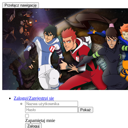
Przełącz nawigację
Zaloguj/Zarejestruj się
Pokaż
Zapamiętaj mnie
Zaloguj