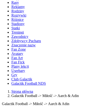
Rasy
Reklamy
Rodziny
Rozrywki
Różnice
Stadiony
Statki
Treningi
Zawodnicy
Zdobywcy Pucharu
Znaczenie nazw
Fan Zone
Avatary
Fan Art
Fan Fick
Plany lekcji
Userbary
Gry
Club Galactik
Galactik Football NDS
Strona główna
Galactik Football -> Miłość -> Aarch & Adin
Galactik Football -> Miłość -> Aarch & Adin