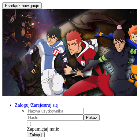
Przełącz nawigację
Zaloguj/Zarejestruj się
Pokaż
Zapamiętaj mnie
Zaloguj