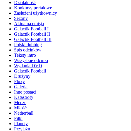
Działalność
Konkursy portalowe
Zasłużeni użytkownicy
Sezony
Aktualna emisja
Galactik Football I
Galactik Football II
Galactik Football III
Polski dubbing
Spis odcinków
Teksty intro
Wszystkie odcinki
Wydania DVD
Galactik Football
Drużyny
Fluxy
Galeria
Inne postaci
Katastrofy
Mecze
Miłość
Netherball
Piłki
Planety
Przyjaźń