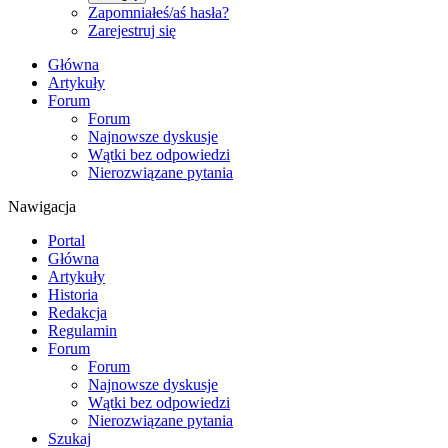
Zapomniałeś/aś hasła?
Zarejestruj się
Główna
Artykuły
Forum
Forum
Najnowsze dyskusje
Wątki bez odpowiedzi
Nierozwiązane pytania
Nawigacja
Portal
Główna
Artykuły
Historia
Redakcja
Regulamin
Forum
Forum
Najnowsze dyskusje
Wątki bez odpowiedzi
Nierozwiązane pytania
Szukaj