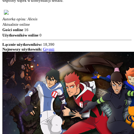
wspólny wątek w kontynuacji serialu.
Autorka opisu: Alexis
Aktualnie online
Gości online
16
Użytkowników online
0
Łącznie użytkowników:
18,390
Najnowszy użytkownik:
Grymii