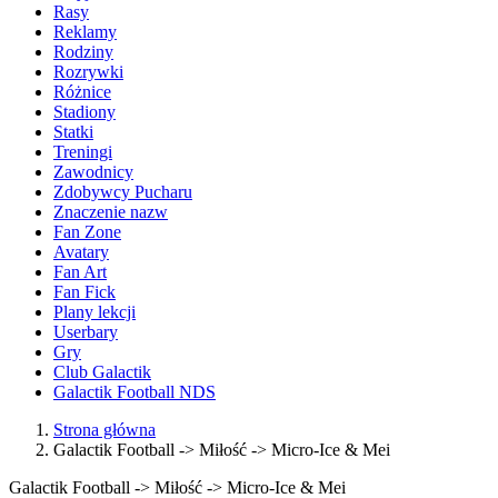
Rasy
Reklamy
Rodziny
Rozrywki
Różnice
Stadiony
Statki
Treningi
Zawodnicy
Zdobywcy Pucharu
Znaczenie nazw
Fan Zone
Avatary
Fan Art
Fan Fick
Plany lekcji
Userbary
Gry
Club Galactik
Galactik Football NDS
Strona główna
Galactik Football -> Miłość -> Micro-Ice & Mei
Galactik Football -> Miłość -> Micro-Ice & Mei