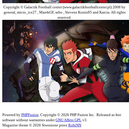
Copyright © Galactik Football center (www.galactikfootballcenter.pl) 2008 by
general, micro_ice27 , MarekGF, sebo , Stevens Koniu95 and Karcia. All rights
reserved.
Powered by
PHPFusion
. Copyright © 2026 PHP Fusion Inc. Released as free
software without warranties under
GNU Affero GPL
v3.
Magazine theme © 2026 Stworzone przez
RobiNN