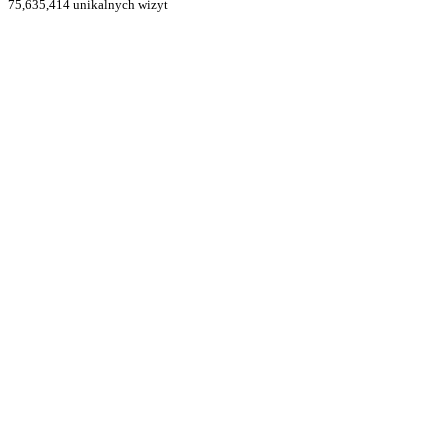
75,635,414 unikalnych wizyt