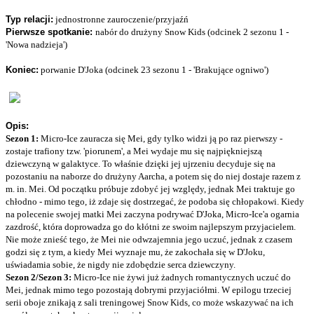
Typ relacji:
jednostronne zauroczenie/przyjaźń
Pierwsze spotkanie:
nabór do drużyny Snow Kids (odcinek 2 sezonu 1 -
'Nowa nadzieja')
Koniec:
porwanie D'Joka (odcinek 23 sezonu 1 - 'Brakujące ogniwo')
Opis:
Sezon 1:
Micro-Ice zauracza się Mei, gdy tylko widzi ją po raz pierwszy -
zostaje trafiony tzw. 'piorunem', a Mei wydaje mu się najpiękniejszą
dziewczyną w galaktyce. To właśnie dzięki jej ujrzeniu decyduje się na
pozostaniu na naborze do drużyny Aarcha, a potem się do niej dostaje razem z
m. in. Mei. Od początku próbuje zdobyć jej względy, jednak Mei traktuje go
chłodno - mimo tego, iż zdaje się dostrzegać, że podoba się chłopakowi. Kiedy
na polecenie swojej matki Mei zaczyna podrywać D'Joka, Micro-Ice'a ogarnia
zazdrość, która doprowadza go do kłótni ze swoim najlepszym przyjacielem.
Nie może znieść tego, że Mei nie odwzajemnia jego uczuć, jednak z czasem
godzi się z tym, a kiedy Mei wyznaje mu, że zakochała się w D'Joku,
uświadamia sobie, że nigdy nie zdobędzie serca dziewczyny.
Sezon 2/Sezon 3:
Micro-Ice nie żywi już żadnych romantycznych uczuć do
Mei, jednak mimo tego pozostają dobrymi przyjaciółmi. W epilogu trzeciej
serii oboje znikają z sali treningowej Snow Kids, co może wskazywać na ich