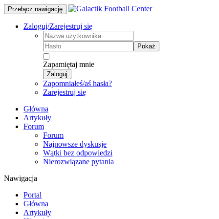
Przełącz nawigację
Zaloguj/Zarejestruj się
Pokaż
Zapamiętaj mnie
Zaloguj
Zapomniałeś/aś hasła?
Zarejestruj się
Główna
Artykuły
Forum
Forum
Najnowsze dyskusje
Wątki bez odpowiedzi
Nierozwiązane pytania
Nawigacja
Portal
Główna
Artykuły