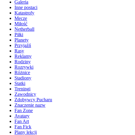
Galeria
Inne postaci
Katastrofy
Mecze
Miłość
Netherball
Piłki
Planety
Przyjaźń
Rasy
Reklamy
Rodziny
Rozrywki
Różnice
Stadiony
Statki
Treningi
Zawodnicy
Zdobywcy Pucharu
Znaczenie nazw
Fan Zone
Avatary
Fan Art
Fan Fick
Plany lekcji