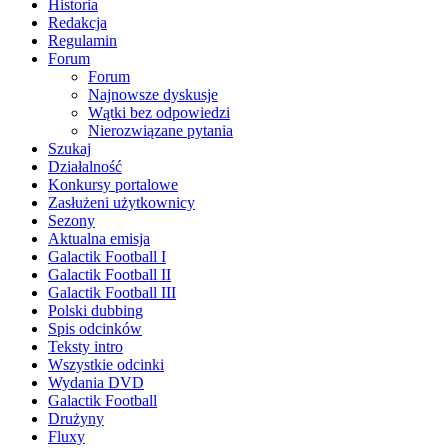
Historia
Redakcja
Regulamin
Forum
Forum
Najnowsze dyskusje
Wątki bez odpowiedzi
Nierozwiązane pytania
Szukaj
Działalność
Konkursy portalowe
Zasłużeni użytkownicy
Sezony
Aktualna emisja
Galactik Football I
Galactik Football II
Galactik Football III
Polski dubbing
Spis odcinków
Teksty intro
Wszystkie odcinki
Wydania DVD
Galactik Football
Drużyny
Fluxy