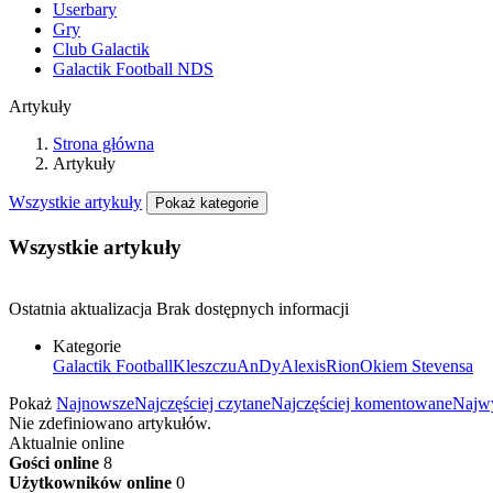
Userbary
Gry
Club Galactik
Galactik Football NDS
Artykuły
Strona główna
Artykuły
Wszystkie artykuły
Pokaż kategorie
Wszystkie artykuły
Ostatnia aktualizacja
Brak dostępnych informacji
Kategorie
Galactik Football
Kleszczu
AnDy
Alexis
Rion
Okiem Stevensa
Pokaż
Najnowsze
Najczęściej czytane
Najczęściej komentowane
Najwy
Nie zdefiniowano artykułów.
Aktualnie online
Gości online
8
Użytkowników online
0