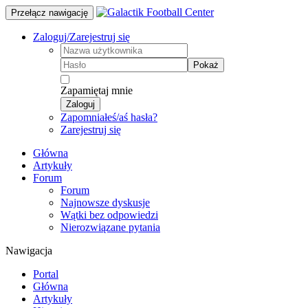
Przełącz nawigację
Zaloguj/Zarejestruj się
Pokaż
Zapamiętaj mnie
Zaloguj
Zapomniałeś/aś hasła?
Zarejestruj się
Główna
Artykuły
Forum
Forum
Najnowsze dyskusje
Wątki bez odpowiedzi
Nierozwiązane pytania
Nawigacja
Portal
Główna
Artykuły