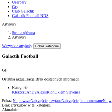
Userbary
Gry
Club Galactik
Galactik Football NDS
Artykuły
Strona główna
Artykuły
Wszystkie artykuły
Pokaż kategorie
Galactik Football
GF
Ostatnia aktualizacja
Brak dostępnych informacji
Kategorie
Kleszczu
AnDy
Alexis
Rion
Okiem Stevensa
Pokaż
Najnowsze
Najczęściej czytane
Najczęściej komentowane
Najwy
Brak artykułów w tej kategorii.
Aktualnie online