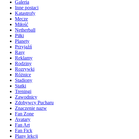
Galeria
Inne postaci
Katastrofy
Mecze
Miłość
Netherball
Piłki
Planety
Przyjaźń
Rasy
Reklamy
Rodziny
Rozrywki
Różnice
Stadiony
Statki
Treningi
Zawodnicy
Zdobywcy Pucharu
Znaczenie nazw
Fan Zone
Avatary
Fan Art
Fan Fick
Plany lekcji