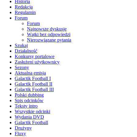
Historia
Redakcja
Regulamin
Forum
Forum
Najnowsze dyskusje
Wątki bez odpowiedzi
Nierozwiązane pytania
Szukaj
Działalność
Konkursy portalowe
Zasłużeni użytkownicy
Sezony
Aktualna emisja
Galactik Football I
Galactik Football II
Galactik Football III
Polski dubbing
Spis odcinków
Teksty intro
Wszystkie odcinki
Wydania DVD
Galactik Football
Drużyny
Fluxy