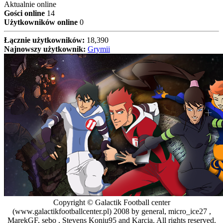
Aktualnie online
Gości online
14
Użytkowników online
0
Łącznie użytkowników:
18,390
Najnowszy użytkownik:
Grymii
Copyright © Galactik Football center
(www.galactikfootballcenter.pl) 2008 by general, micro_ice27 ,
MarekGF, sebo , Stevens Koniu95 and Karcia. All rights reserved.