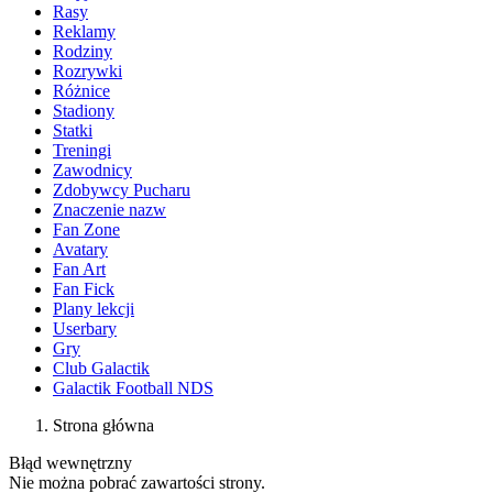
Rasy
Reklamy
Rodziny
Rozrywki
Różnice
Stadiony
Statki
Treningi
Zawodnicy
Zdobywcy Pucharu
Znaczenie nazw
Fan Zone
Avatary
Fan Art
Fan Fick
Plany lekcji
Userbary
Gry
Club Galactik
Galactik Football NDS
Strona główna
Błąd wewnętrzny
Nie można pobrać zawartości strony.