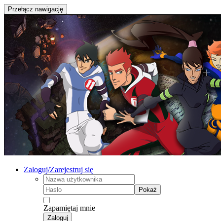
Przełącz nawigację
Zaloguj/Zarejestruj się
Pokaż
Zapamiętaj mnie
Zaloguj