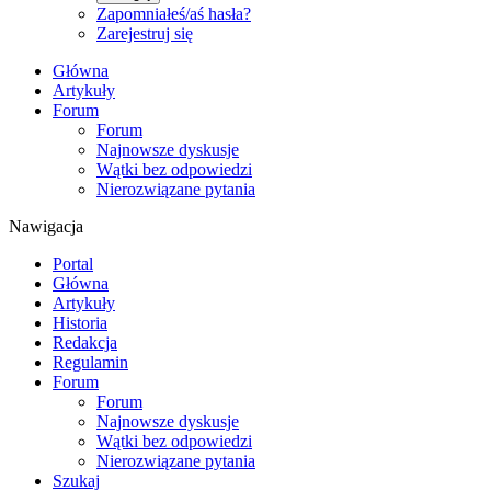
Zapomniałeś/aś hasła?
Zarejestruj się
Główna
Artykuły
Forum
Forum
Najnowsze dyskusje
Wątki bez odpowiedzi
Nierozwiązane pytania
Nawigacja
Portal
Główna
Artykuły
Historia
Redakcja
Regulamin
Forum
Forum
Najnowsze dyskusje
Wątki bez odpowiedzi
Nierozwiązane pytania
Szukaj