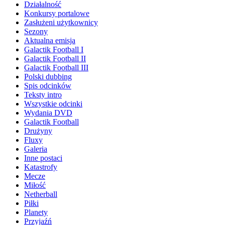
Działalność
Konkursy portalowe
Zasłużeni użytkownicy
Sezony
Aktualna emisja
Galactik Football I
Galactik Football II
Galactik Football III
Polski dubbing
Spis odcinków
Teksty intro
Wszystkie odcinki
Wydania DVD
Galactik Football
Drużyny
Fluxy
Galeria
Inne postaci
Katastrofy
Mecze
Miłość
Netherball
Piłki
Planety
Przyjaźń