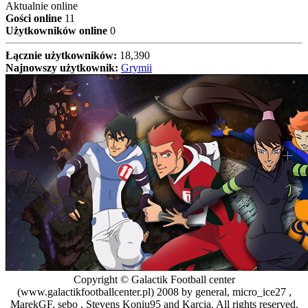
Aktualnie online
Gości online
11
Użytkowników online
0
Łącznie użytkowników:
18,390
Najnowszy użytkownik:
Grymii
Copyright © Galactik Football center
(www.galactikfootballcenter.pl) 2008 by general, micro_ice27 ,
MarekGF, sebo , Stevens Koniu95 and Karcia. All rights reserved.