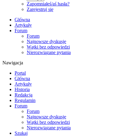
Zapomniałeś/aś hasła?
Zarejestruj się
Główna
Artykuły
Forum
Forum
Najnowsze dyskusje
Wątki bez odpowiedzi
Nierozwiązane pytania
Nawigacja
Portal
Główna
Artykuły
Historia
Redakcja
Regulamin
Forum
Forum
Najnowsze dyskusje
Wątki bez odpowiedzi
Nierozwiązane pytania
Szukaj