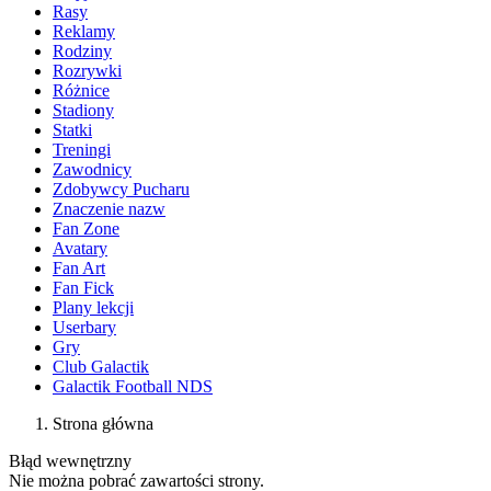
Rasy
Reklamy
Rodziny
Rozrywki
Różnice
Stadiony
Statki
Treningi
Zawodnicy
Zdobywcy Pucharu
Znaczenie nazw
Fan Zone
Avatary
Fan Art
Fan Fick
Plany lekcji
Userbary
Gry
Club Galactik
Galactik Football NDS
Strona główna
Błąd wewnętrzny
Nie można pobrać zawartości strony.