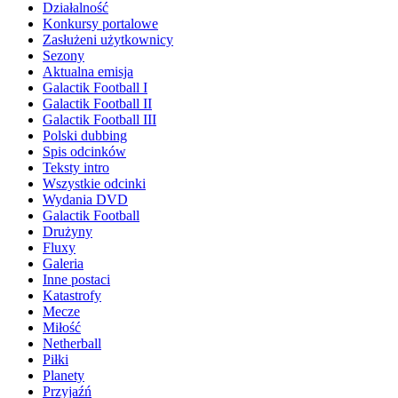
Działalność
Konkursy portalowe
Zasłużeni użytkownicy
Sezony
Aktualna emisja
Galactik Football I
Galactik Football II
Galactik Football III
Polski dubbing
Spis odcinków
Teksty intro
Wszystkie odcinki
Wydania DVD
Galactik Football
Drużyny
Fluxy
Galeria
Inne postaci
Katastrofy
Mecze
Miłość
Netherball
Piłki
Planety
Przyjaźń