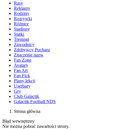
Rasy
Reklamy
Rodziny
Rozrywki
Różnice
Stadiony
Statki
Treningi
Zawodnicy
Zdobywcy Pucharu
Znaczenie nazw
Fan Zone
Avatary
Fan Art
Fan Fick
Plany lekcji
Userbary
Gry
Club Galactik
Galactik Football NDS
Strona główna
Błąd wewnętrzny
Nie można pobrać zawartości strony.