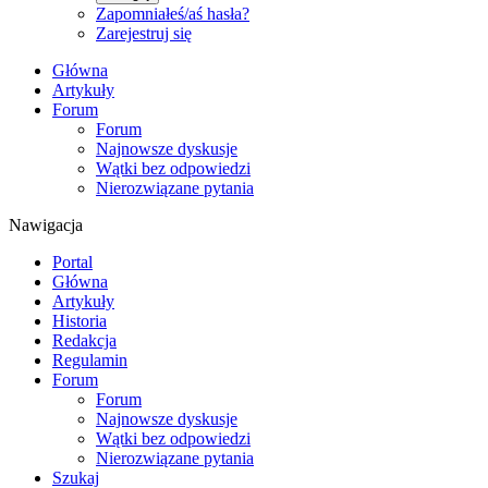
Zapomniałeś/aś hasła?
Zarejestruj się
Główna
Artykuły
Forum
Forum
Najnowsze dyskusje
Wątki bez odpowiedzi
Nierozwiązane pytania
Nawigacja
Portal
Główna
Artykuły
Historia
Redakcja
Regulamin
Forum
Forum
Najnowsze dyskusje
Wątki bez odpowiedzi
Nierozwiązane pytania
Szukaj