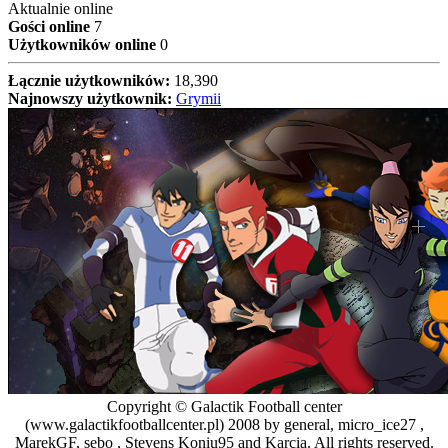
Aktualnie online
Gości online
7
Użytkowników online
0
Łącznie użytkowników:
18,390
Najnowszy użytkownik:
Grymii
Copyright © Galactik Football center
(www.galactikfootballcenter.pl) 2008 by general, micro_ice27 ,
MarekGF, sebo , Stevens Koniu95 and Karcia. All rights reserved.