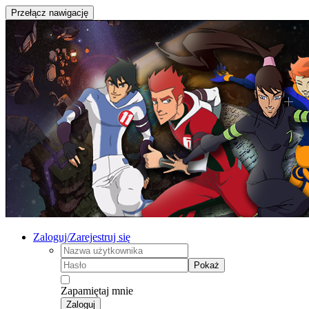
Przełącz nawigację
Zaloguj/Zarejestruj się
Pokaż
Zapamiętaj mnie
Zaloguj