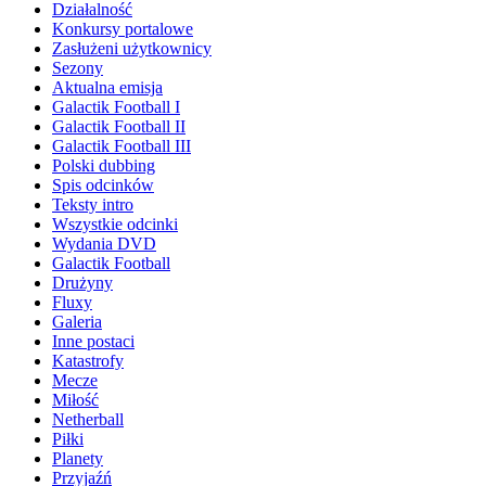
Działalność
Konkursy portalowe
Zasłużeni użytkownicy
Sezony
Aktualna emisja
Galactik Football I
Galactik Football II
Galactik Football III
Polski dubbing
Spis odcinków
Teksty intro
Wszystkie odcinki
Wydania DVD
Galactik Football
Drużyny
Fluxy
Galeria
Inne postaci
Katastrofy
Mecze
Miłość
Netherball
Piłki
Planety
Przyjaźń