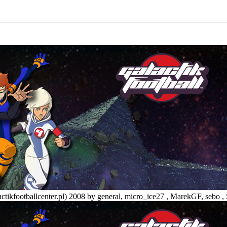
tikfootballcenter.pl) 2008 by general, micro_ice27 , MarekGF, sebo , 