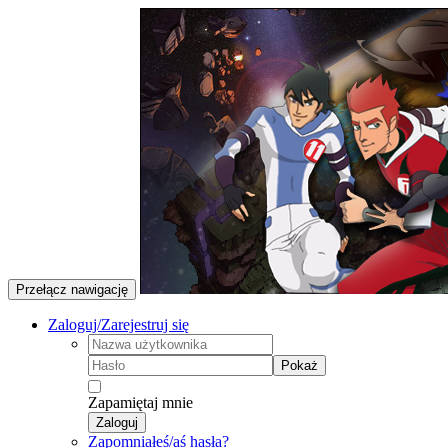
Przełącz nawigację
Zaloguj/Zarejestruj się
Pokaż
Zapamiętaj mnie
Zaloguj
Zapomniałeś/aś hasła?