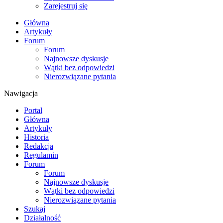
Zarejestruj się
Główna
Artykuły
Forum
Forum
Najnowsze dyskusje
Wątki bez odpowiedzi
Nierozwiązane pytania
Nawigacja
Portal
Główna
Artykuły
Historia
Redakcja
Regulamin
Forum
Forum
Najnowsze dyskusje
Wątki bez odpowiedzi
Nierozwiązane pytania
Szukaj
Działalność