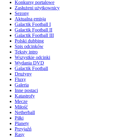
Konkursy portalowe
Zasłużeni użytkownicy
Sezony
Aktualna emisja
Galactik Football I
Galactik Football II
Galactik Football III
Polski dubbing
Spis odcinków
Teksty intro
Wszystkie odcinki
Wydania DVD
Galactik Football
Drużyny
Fluxy
Galeria
Inne postaci
Katastrofy
Mecze
Miłość
Netherball
Piłki
Planety
Przyjaźń
Rasy