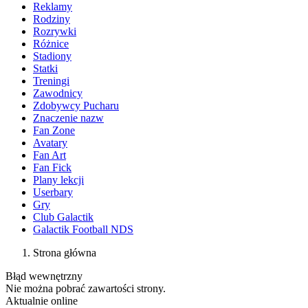
Reklamy
Rodziny
Rozrywki
Różnice
Stadiony
Statki
Treningi
Zawodnicy
Zdobywcy Pucharu
Znaczenie nazw
Fan Zone
Avatary
Fan Art
Fan Fick
Plany lekcji
Userbary
Gry
Club Galactik
Galactik Football NDS
Strona główna
Błąd wewnętrzny
Nie można pobrać zawartości strony.
Aktualnie online