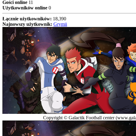
Gości online
11
Użytkowników online
0
Łącznie użytkowników:
18,390
Najnowszy użytkownik:
Grymii
Copyright © Galactik Football center (www.galac