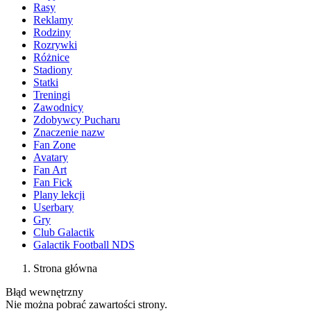
Rasy
Reklamy
Rodziny
Rozrywki
Różnice
Stadiony
Statki
Treningi
Zawodnicy
Zdobywcy Pucharu
Znaczenie nazw
Fan Zone
Avatary
Fan Art
Fan Fick
Plany lekcji
Userbary
Gry
Club Galactik
Galactik Football NDS
Strona główna
Błąd wewnętrzny
Nie można pobrać zawartości strony.