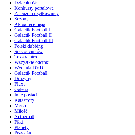
Działalność
Konkursy portalowe
Zasłużeni użytkownicy
Sezony
Aktualna emisja
Galactik Football I
Galactik Football II
Galactik Football III
Polski dubbing
Spis odcinków
Teksty intro
Wszystkie odcinki
Wydania DVD
Galactik Football
Drużyny
Fluxy
Galeria
Inne postaci
Katastrofy
Mecze
Miłość
Netherball
Piłki
Planety
Przyjaźń