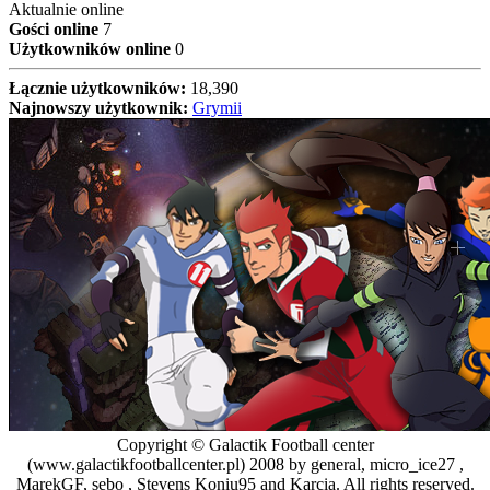
Aktualnie online
Gości online
7
Użytkowników online
0
Łącznie użytkowników:
18,390
Najnowszy użytkownik:
Grymii
Copyright © Galactik Football center
(www.galactikfootballcenter.pl) 2008 by general, micro_ice27 ,
MarekGF, sebo , Stevens Koniu95 and Karcia. All rights reserved.