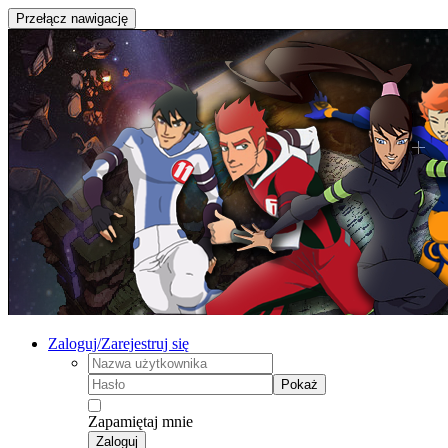
Przełącz nawigację
Zaloguj/Zarejestruj się
Pokaż
Zapamiętaj mnie
Zaloguj