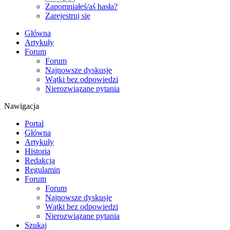
Zapomniałeś/aś hasła?
Zarejestruj się
Główna
Artykuły
Forum
Forum
Najnowsze dyskusje
Wątki bez odpowiedzi
Nierozwiązane pytania
Nawigacja
Portal
Główna
Artykuły
Historia
Redakcja
Regulamin
Forum
Forum
Najnowsze dyskusje
Wątki bez odpowiedzi
Nierozwiązane pytania
Szukaj