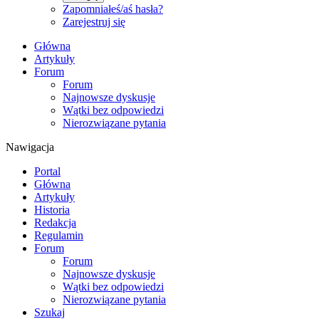
Zapomniałeś/aś hasła?
Zarejestruj się
Główna
Artykuły
Forum
Forum
Najnowsze dyskusje
Wątki bez odpowiedzi
Nierozwiązane pytania
Nawigacja
Portal
Główna
Artykuły
Historia
Redakcja
Regulamin
Forum
Forum
Najnowsze dyskusje
Wątki bez odpowiedzi
Nierozwiązane pytania
Szukaj