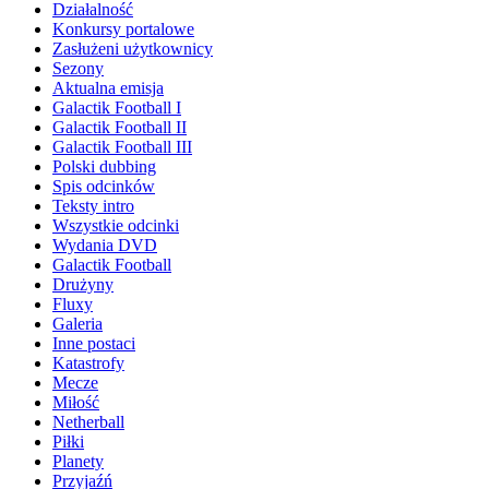
Działalność
Konkursy portalowe
Zasłużeni użytkownicy
Sezony
Aktualna emisja
Galactik Football I
Galactik Football II
Galactik Football III
Polski dubbing
Spis odcinków
Teksty intro
Wszystkie odcinki
Wydania DVD
Galactik Football
Drużyny
Fluxy
Galeria
Inne postaci
Katastrofy
Mecze
Miłość
Netherball
Piłki
Planety
Przyjaźń