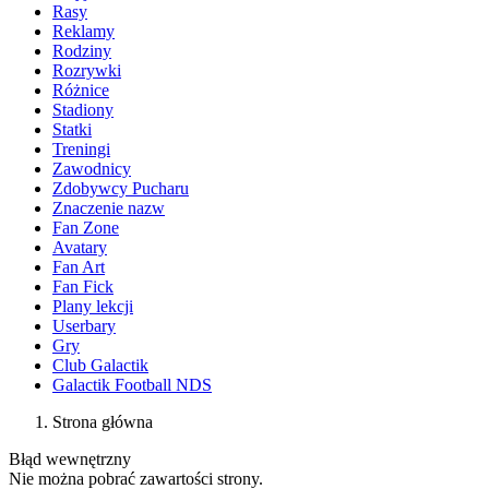
Rasy
Reklamy
Rodziny
Rozrywki
Różnice
Stadiony
Statki
Treningi
Zawodnicy
Zdobywcy Pucharu
Znaczenie nazw
Fan Zone
Avatary
Fan Art
Fan Fick
Plany lekcji
Userbary
Gry
Club Galactik
Galactik Football NDS
Strona główna
Błąd wewnętrzny
Nie można pobrać zawartości strony.