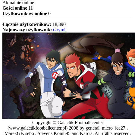
Aktualnie online
Gości online
11
Użytkowników online
0
Łącznie użytkowników:
18,390
Najnowszy użytkownik:
Grymii
Copyright © Galactik Football center
(www.galactikfootballcenter.pl) 2008 by general, micro_ice27 ,
MarekGF, sebo , Stevens Koniu95 and Karcia. All rights reserved.