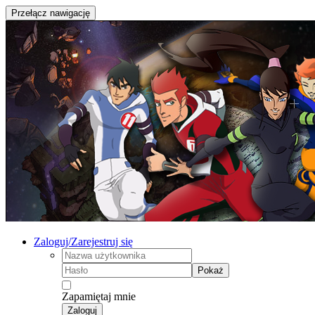
Przełącz nawigację
Zaloguj/Zarejestruj się
Pokaż
Zapamiętaj mnie
Zaloguj