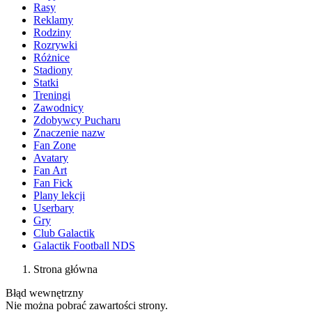
Rasy
Reklamy
Rodziny
Rozrywki
Różnice
Stadiony
Statki
Treningi
Zawodnicy
Zdobywcy Pucharu
Znaczenie nazw
Fan Zone
Avatary
Fan Art
Fan Fick
Plany lekcji
Userbary
Gry
Club Galactik
Galactik Football NDS
Strona główna
Błąd wewnętrzny
Nie można pobrać zawartości strony.