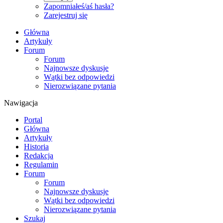
Zapomniałeś/aś hasła?
Zarejestruj się
Główna
Artykuły
Forum
Forum
Najnowsze dyskusje
Wątki bez odpowiedzi
Nierozwiązane pytania
Nawigacja
Portal
Główna
Artykuły
Historia
Redakcja
Regulamin
Forum
Forum
Najnowsze dyskusje
Wątki bez odpowiedzi
Nierozwiązane pytania
Szukaj