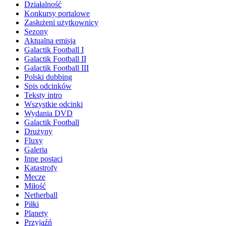
Działalność
Konkursy portalowe
Zasłużeni użytkownicy
Sezony
Aktualna emisja
Galactik Football I
Galactik Football II
Galactik Football III
Polski dubbing
Spis odcinków
Teksty intro
Wszystkie odcinki
Wydania DVD
Galactik Football
Drużyny
Fluxy
Galeria
Inne postaci
Katastrofy
Mecze
Miłość
Netherball
Piłki
Planety
Przyjaźń