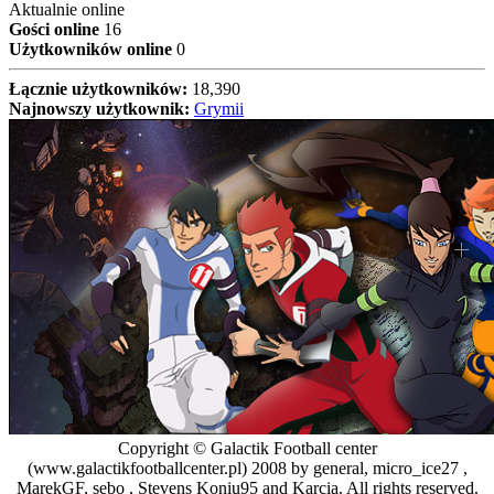
Aktualnie online
Gości online
16
Użytkowników online
0
Łącznie użytkowników:
18,390
Najnowszy użytkownik:
Grymii
Copyright © Galactik Football center
(www.galactikfootballcenter.pl) 2008 by general, micro_ice27 ,
MarekGF, sebo , Stevens Koniu95 and Karcia. All rights reserved.