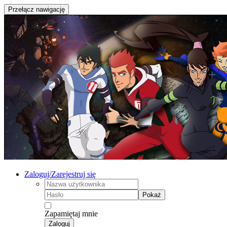
Przełącz nawigację
Zaloguj/Zarejestruj się
Pokaż
Zapamiętaj mnie
Zaloguj