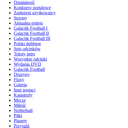
Działalność
Konkursy portalowe
Zasłużeni użytkownicy
Sezony
Aktualna emisja
Galactik Football I
Galactik Football II
Galactik Football III
Polski dubbing
Spis odcinków
Teksty intro
Wszystkie odcinki
Wydania DVD
Galactik Football
Drużyny
Fluxy
Galeria
Inne postaci
Katastrofy
Mecze
Miłość
Netherball
Piłki
Planety
Przyjaźń