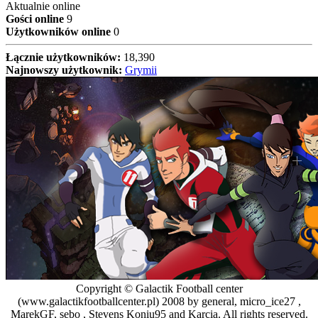
Aktualnie online
Gości online
9
Użytkowników online
0
Łącznie użytkowników:
18,390
Najnowszy użytkownik:
Grymii
Copyright © Galactik Football center
(www.galactikfootballcenter.pl) 2008 by general, micro_ice27 ,
MarekGF, sebo , Stevens Koniu95 and Karcia. All rights reserved.