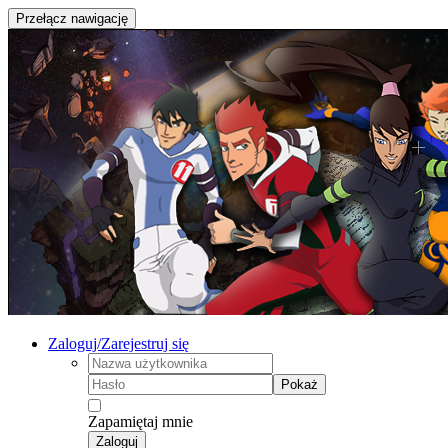
Przełącz nawigację
Zaloguj/Zarejestruj się
Pokaż
Zapamiętaj mnie
Zaloguj