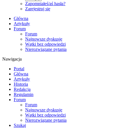
Zapomniałeś/aś hasła?
Zarejestruj się
Główna
Artykuły
Forum
Forum
Najnowsze dyskusje
Wątki bez odpowiedzi
Nierozwiązane pytania
Nawigacja
Portal
Główna
Artykuły
Historia
Redakcja
Regulamin
Forum
Forum
Najnowsze dyskusje
Wątki bez odpowiedzi
Nierozwiązane pytania
Szukaj