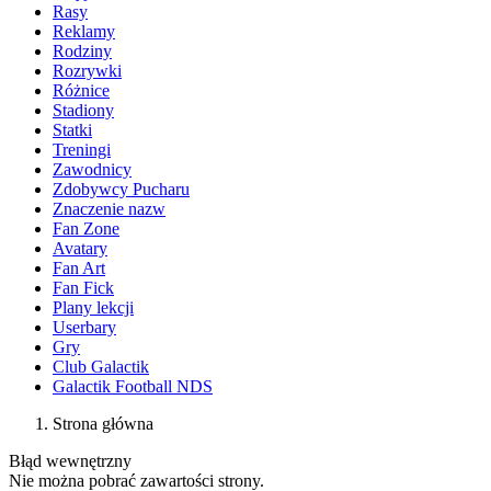
Rasy
Reklamy
Rodziny
Rozrywki
Różnice
Stadiony
Statki
Treningi
Zawodnicy
Zdobywcy Pucharu
Znaczenie nazw
Fan Zone
Avatary
Fan Art
Fan Fick
Plany lekcji
Userbary
Gry
Club Galactik
Galactik Football NDS
Strona główna
Błąd wewnętrzny
Nie można pobrać zawartości strony.