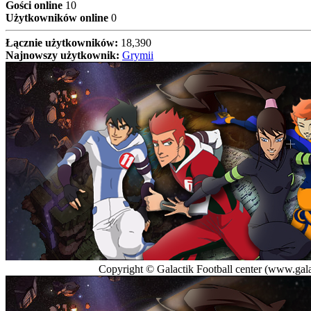
Gości online
10
Użytkowników online
0
Łącznie użytkowników:
18,390
Najnowszy użytkownik:
Grymii
Copyright © Galactik Football center (www.galac