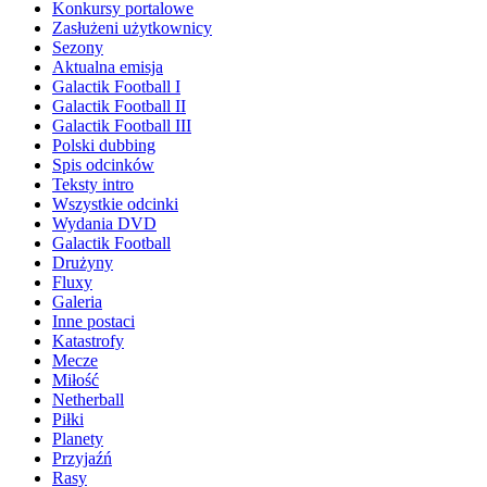
Konkursy portalowe
Zasłużeni użytkownicy
Sezony
Aktualna emisja
Galactik Football I
Galactik Football II
Galactik Football III
Polski dubbing
Spis odcinków
Teksty intro
Wszystkie odcinki
Wydania DVD
Galactik Football
Drużyny
Fluxy
Galeria
Inne postaci
Katastrofy
Mecze
Miłość
Netherball
Piłki
Planety
Przyjaźń
Rasy