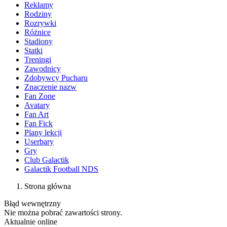
Reklamy
Rodziny
Rozrywki
Różnice
Stadiony
Statki
Treningi
Zawodnicy
Zdobywcy Pucharu
Znaczenie nazw
Fan Zone
Avatary
Fan Art
Fan Fick
Plany lekcji
Userbary
Gry
Club Galactik
Galactik Football NDS
Strona główna
Błąd wewnętrzny
Nie można pobrać zawartości strony.
Aktualnie online