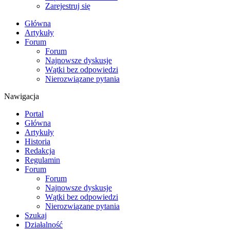
Zarejestruj się
Główna
Artykuły
Forum
Forum
Najnowsze dyskusje
Wątki bez odpowiedzi
Nierozwiązane pytania
Nawigacja
Portal
Główna
Artykuły
Historia
Redakcja
Regulamin
Forum
Forum
Najnowsze dyskusje
Wątki bez odpowiedzi
Nierozwiązane pytania
Szukaj
Działalność