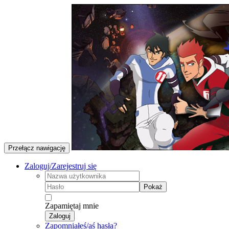
Przełącz nawigację
Zaloguj/Zarejestruj się
Pokaż
Zapamiętaj mnie
Zaloguj
Zapomniałeś/aś hasła?