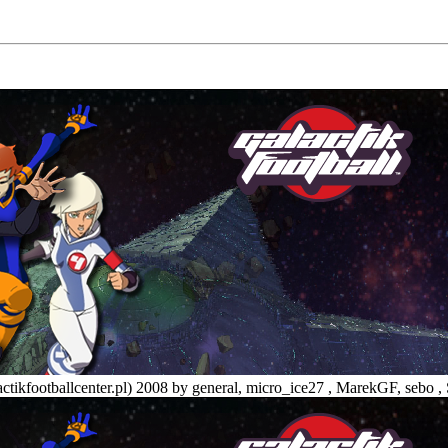
tikfootballcenter.pl) 2008 by general, micro_ice27 , MarekGF, sebo , 