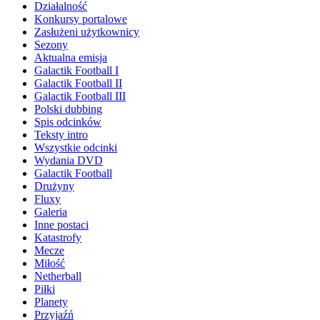
Działalność
Konkursy portalowe
Zasłużeni użytkownicy
Sezony
Aktualna emisja
Galactik Football I
Galactik Football II
Galactik Football III
Polski dubbing
Spis odcinków
Teksty intro
Wszystkie odcinki
Wydania DVD
Galactik Football
Drużyny
Fluxy
Galeria
Inne postaci
Katastrofy
Mecze
Miłość
Netherball
Piłki
Planety
Przyjaźń