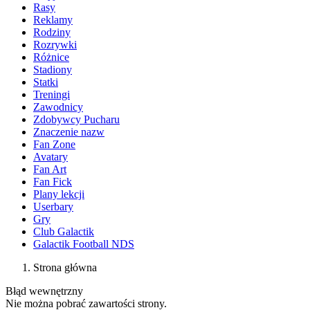
Rasy
Reklamy
Rodziny
Rozrywki
Różnice
Stadiony
Statki
Treningi
Zawodnicy
Zdobywcy Pucharu
Znaczenie nazw
Fan Zone
Avatary
Fan Art
Fan Fick
Plany lekcji
Userbary
Gry
Club Galactik
Galactik Football NDS
Strona główna
Błąd wewnętrzny
Nie można pobrać zawartości strony.