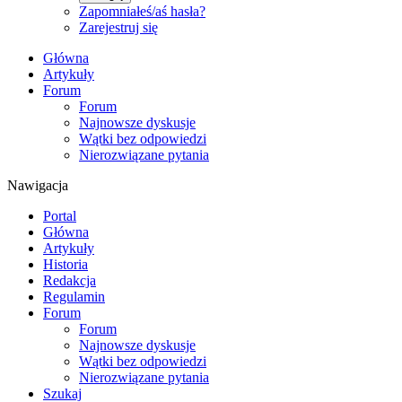
Zapomniałeś/aś hasła?
Zarejestruj się
Główna
Artykuły
Forum
Forum
Najnowsze dyskusje
Wątki bez odpowiedzi
Nierozwiązane pytania
Nawigacja
Portal
Główna
Artykuły
Historia
Redakcja
Regulamin
Forum
Forum
Najnowsze dyskusje
Wątki bez odpowiedzi
Nierozwiązane pytania
Szukaj