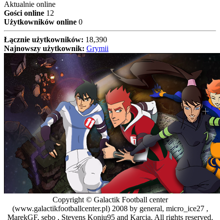
Aktualnie online
Gości online
12
Użytkowników online
0
Łącznie użytkowników:
18,390
Najnowszy użytkownik:
Grymii
Copyright © Galactik Football center
(www.galactikfootballcenter.pl) 2008 by general, micro_ice27 ,
MarekGF, sebo , Stevens Koniu95 and Karcia. All rights reserved.