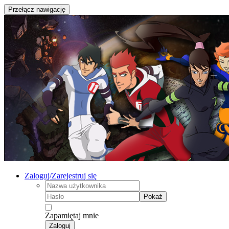
Przełącz nawigację
Zaloguj/Zarejestruj się
Pokaż
Zapamiętaj mnie
Zaloguj