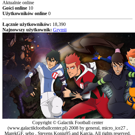
Aktualnie online
Gości online
10
Użytkowników online
0
Łącznie użytkowników:
18,390
Najnowszy użytkownik:
Grymii
Copyright © Galactik Football center
(www.galactikfootballcenter.pl) 2008 by general, micro_ice27 ,
MarekGF, sebo , Stevens Koniu95 and Karcia. All rights reserved.