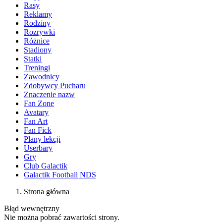
Rasy
Reklamy
Rodziny
Rozrywki
Różnice
Stadiony
Statki
Treningi
Zawodnicy
Zdobywcy Pucharu
Znaczenie nazw
Fan Zone
Avatary
Fan Art
Fan Fick
Plany lekcji
Userbary
Gry
Club Galactik
Galactik Football NDS
Strona główna
Błąd wewnętrzny
Nie można pobrać zawartości strony.