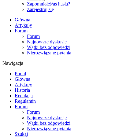
Zapomniałeś/aś hasła?
Zarejestruj się
Główna
Artykuły
Forum
Forum
Najnowsze dyskusje
Wątki bez odpowiedzi
Nierozwiązane pytania
Nawigacja
Portal
Główna
Artykuły
Historia
Redakcja
Regulamin
Forum
Forum
Najnowsze dyskusje
Wątki bez odpowiedzi
Nierozwiązane pytania
Szukaj