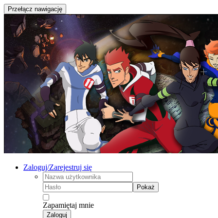
Przełącz nawigację
Zaloguj/Zarejestruj się
Pokaż
Zapamiętaj mnie
Zaloguj