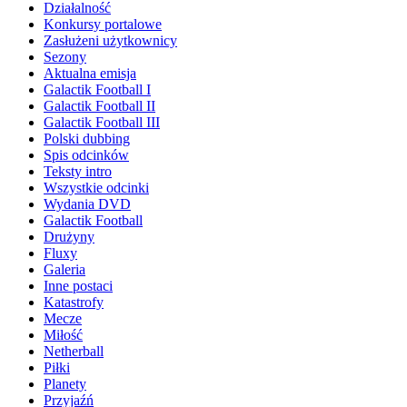
Działalność
Konkursy portalowe
Zasłużeni użytkownicy
Sezony
Aktualna emisja
Galactik Football I
Galactik Football II
Galactik Football III
Polski dubbing
Spis odcinków
Teksty intro
Wszystkie odcinki
Wydania DVD
Galactik Football
Drużyny
Fluxy
Galeria
Inne postaci
Katastrofy
Mecze
Miłość
Netherball
Piłki
Planety
Przyjaźń