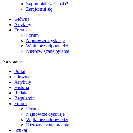
Zapomniałeś/aś hasła?
Zarejestruj się
Główna
Artykuły
Forum
Forum
Najnowsze dyskusje
Wątki bez odpowiedzi
Nierozwiązane pytania
Nawigacja
Portal
Główna
Artykuły
Historia
Redakcja
Regulamin
Forum
Forum
Najnowsze dyskusje
Wątki bez odpowiedzi
Nierozwiązane pytania
Szukaj