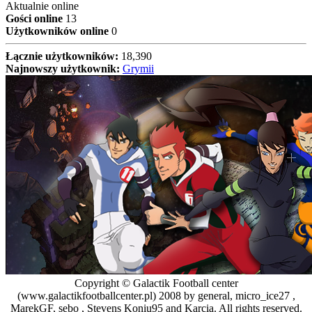
Aktualnie online
Gości online
13
Użytkowników online
0
Łącznie użytkowników:
18,390
Najnowszy użytkownik:
Grymii
Copyright © Galactik Football center
(www.galactikfootballcenter.pl) 2008 by general, micro_ice27 ,
MarekGF, sebo , Stevens Koniu95 and Karcia. All rights reserved.