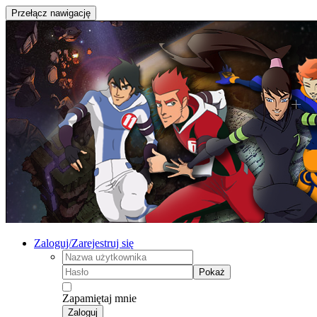
Przełącz nawigację
Zaloguj/Zarejestruj się
Pokaż
Zapamiętaj mnie
Zaloguj