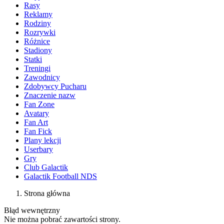
Rasy
Reklamy
Rodziny
Rozrywki
Różnice
Stadiony
Statki
Treningi
Zawodnicy
Zdobywcy Pucharu
Znaczenie nazw
Fan Zone
Avatary
Fan Art
Fan Fick
Plany lekcji
Userbary
Gry
Club Galactik
Galactik Football NDS
Strona główna
Błąd wewnętrzny
Nie można pobrać zawartości strony.