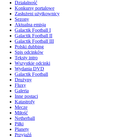
Działalność
Konkursy portalowe
Zasłużeni użytkownicy
Sezony
Aktualna emisja
Galactik Football I
Galactik Football II
Galactik Football III
Polski dubbing
Spis odcinków
Teksty intro
Wszystkie odcinki
Wydania DVD
Galactik Football
Drużyny
Fluxy
Galeria
Inne postaci
Katastrofy
Mecze
Miłość
Netherball
Piłki
Planety
Przyjaźń