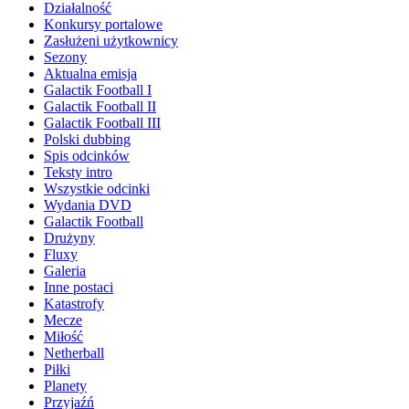
Działalność
Konkursy portalowe
Zasłużeni użytkownicy
Sezony
Aktualna emisja
Galactik Football I
Galactik Football II
Galactik Football III
Polski dubbing
Spis odcinków
Teksty intro
Wszystkie odcinki
Wydania DVD
Galactik Football
Drużyny
Fluxy
Galeria
Inne postaci
Katastrofy
Mecze
Miłość
Netherball
Piłki
Planety
Przyjaźń