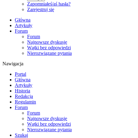
Zapomniałeś/aś hasła?
Zarejestruj się
Główna
Artykuły
Forum
Forum
Najnowsze dyskusje
Wątki bez odpowiedzi
Nierozwiązane pytania
Nawigacja
Portal
Główna
Artykuły
Historia
Redakcja
Regulamin
Forum
Forum
Najnowsze dyskusje
Wątki bez odpowiedzi
Nierozwiązane pytania
Szukaj