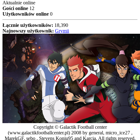
Aktualnie online
Gości online
12
Użytkowników online
0
Łącznie użytkowników:
18,390
Najnowszy użytkownik:
Grymii
Copyright © Galactik Football center
(www.galactikfootballcenter.pl) 2008 by general, micro_ice27 ,
MarekGF, sebo , Stevens Koniu95 and Karcia. All rights reserved.