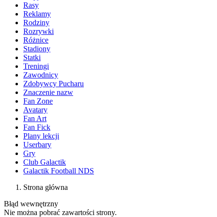
Rasy
Reklamy
Rodziny
Rozrywki
Różnice
Stadiony
Statki
Treningi
Zawodnicy
Zdobywcy Pucharu
Znaczenie nazw
Fan Zone
Avatary
Fan Art
Fan Fick
Plany lekcji
Userbary
Gry
Club Galactik
Galactik Football NDS
Strona główna
Błąd wewnętrzny
Nie można pobrać zawartości strony.