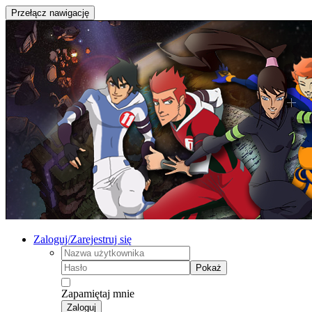
Przełącz nawigację
Zaloguj/Zarejestruj się
Pokaż
Zapamiętaj mnie
Zaloguj