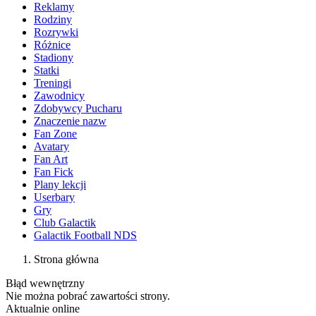
Reklamy
Rodziny
Rozrywki
Różnice
Stadiony
Statki
Treningi
Zawodnicy
Zdobywcy Pucharu
Znaczenie nazw
Fan Zone
Avatary
Fan Art
Fan Fick
Plany lekcji
Userbary
Gry
Club Galactik
Galactik Football NDS
Strona główna
Błąd wewnętrzny
Nie można pobrać zawartości strony.
Aktualnie online