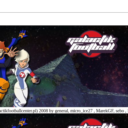
tikfootballcenter.pl) 2008 by general, micro_ice27 , MarekGF, sebo , 