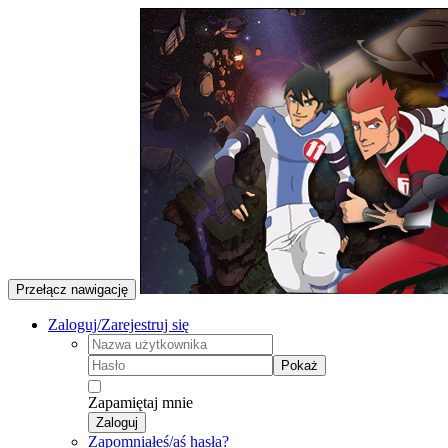
Przełącz nawigację
Zaloguj/Zarejestruj się
Pokaż
Zapamiętaj mnie
Zaloguj
Zapomniałeś/aś hasła?