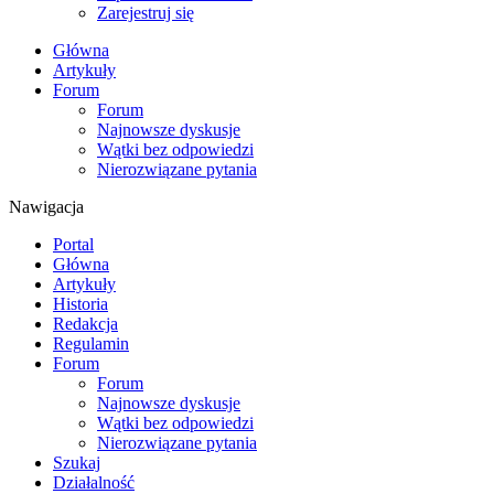
Zarejestruj się
Główna
Artykuły
Forum
Forum
Najnowsze dyskusje
Wątki bez odpowiedzi
Nierozwiązane pytania
Nawigacja
Portal
Główna
Artykuły
Historia
Redakcja
Regulamin
Forum
Forum
Najnowsze dyskusje
Wątki bez odpowiedzi
Nierozwiązane pytania
Szukaj
Działalność