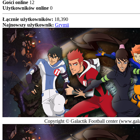
Gości online
12
Użytkowników online
0
Łącznie użytkowników:
18,390
Najnowszy użytkownik:
Grymii
Copyright © Galactik Football center (www.galac