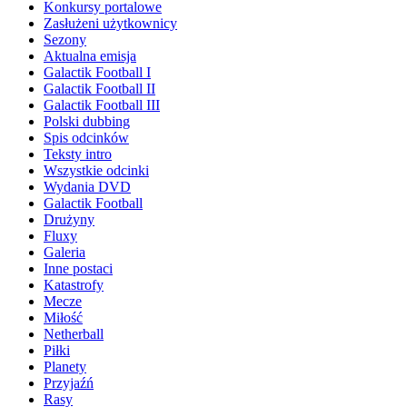
Konkursy portalowe
Zasłużeni użytkownicy
Sezony
Aktualna emisja
Galactik Football I
Galactik Football II
Galactik Football III
Polski dubbing
Spis odcinków
Teksty intro
Wszystkie odcinki
Wydania DVD
Galactik Football
Drużyny
Fluxy
Galeria
Inne postaci
Katastrofy
Mecze
Miłość
Netherball
Piłki
Planety
Przyjaźń
Rasy