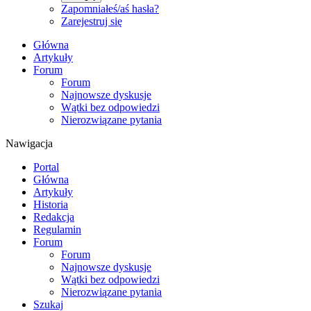
Zapomniałeś/aś hasła?
Zarejestruj się
Główna
Artykuły
Forum
Forum
Najnowsze dyskusje
Wątki bez odpowiedzi
Nierozwiązane pytania
Nawigacja
Portal
Główna
Artykuły
Historia
Redakcja
Regulamin
Forum
Forum
Najnowsze dyskusje
Wątki bez odpowiedzi
Nierozwiązane pytania
Szukaj