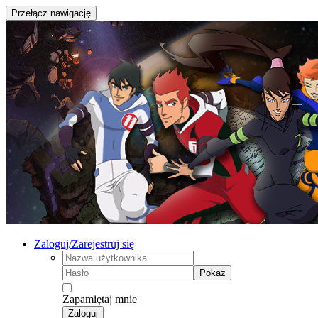
Przełącz nawigację
Zaloguj/Zarejestruj się
Pokaż
Zapamiętaj mnie
Zaloguj