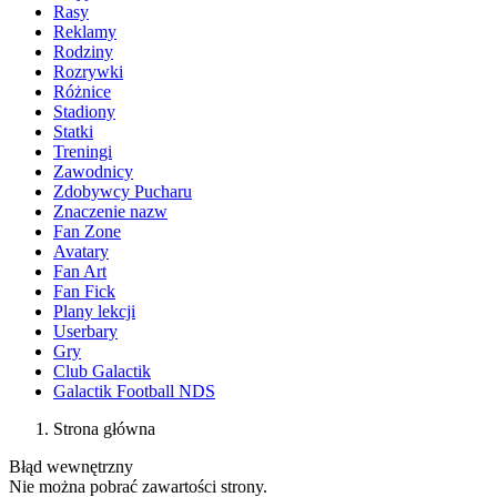
Rasy
Reklamy
Rodziny
Rozrywki
Różnice
Stadiony
Statki
Treningi
Zawodnicy
Zdobywcy Pucharu
Znaczenie nazw
Fan Zone
Avatary
Fan Art
Fan Fick
Plany lekcji
Userbary
Gry
Club Galactik
Galactik Football NDS
Strona główna
Błąd wewnętrzny
Nie można pobrać zawartości strony.