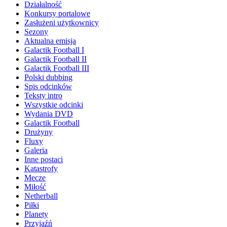
Działalność
Konkursy portalowe
Zasłużeni użytkownicy
Sezony
Aktualna emisja
Galactik Football I
Galactik Football II
Galactik Football III
Polski dubbing
Spis odcinków
Teksty intro
Wszystkie odcinki
Wydania DVD
Galactik Football
Drużyny
Fluxy
Galeria
Inne postaci
Katastrofy
Mecze
Miłość
Netherball
Piłki
Planety
Przyjaźń