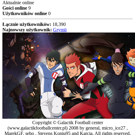
Aktualnie online
Gości online
9
Użytkowników online
0
Łącznie użytkowników:
18,390
Najnowszy użytkownik:
Grymii
Copyright © Galactik Football center
(www.galactikfootballcenter.pl) 2008 by general, micro_ice27 ,
MarekGF, sebo , Stevens Koniu95 and Karcia. All rights reserved.