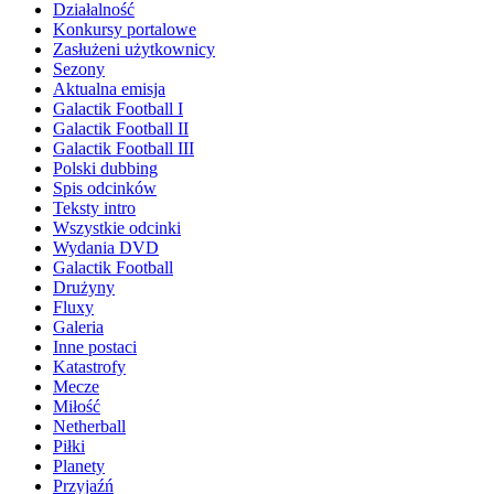
Działalność
Konkursy portalowe
Zasłużeni użytkownicy
Sezony
Aktualna emisja
Galactik Football I
Galactik Football II
Galactik Football III
Polski dubbing
Spis odcinków
Teksty intro
Wszystkie odcinki
Wydania DVD
Galactik Football
Drużyny
Fluxy
Galeria
Inne postaci
Katastrofy
Mecze
Miłość
Netherball
Piłki
Planety
Przyjaźń