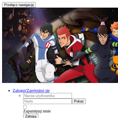
Przełącz nawigację
Zaloguj/Zarejestruj się
Pokaż
Zapamiętaj mnie
Zaloguj