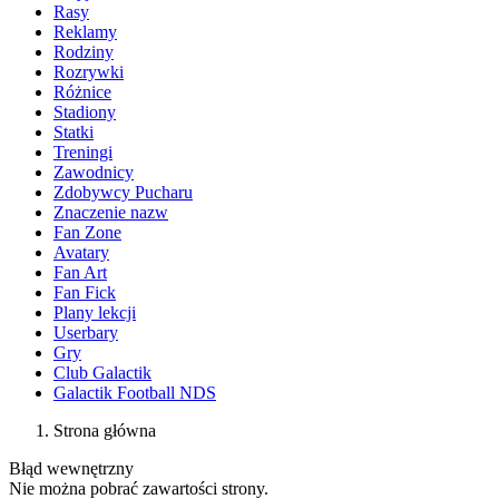
Rasy
Reklamy
Rodziny
Rozrywki
Różnice
Stadiony
Statki
Treningi
Zawodnicy
Zdobywcy Pucharu
Znaczenie nazw
Fan Zone
Avatary
Fan Art
Fan Fick
Plany lekcji
Userbary
Gry
Club Galactik
Galactik Football NDS
Strona główna
Błąd wewnętrzny
Nie można pobrać zawartości strony.