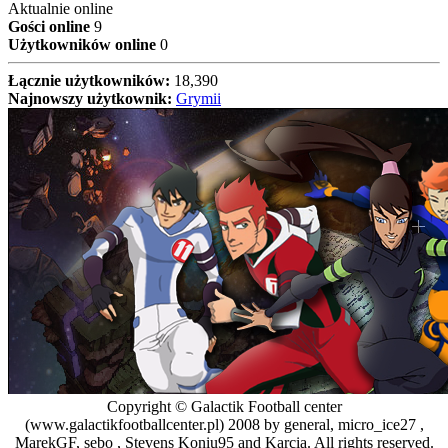
Aktualnie online
Gości online
9
Użytkowników online
0
Łącznie użytkowników:
18,390
Najnowszy użytkownik:
Grymii
Copyright © Galactik Football center
(www.galactikfootballcenter.pl) 2008 by general, micro_ice27 ,
MarekGF, sebo , Stevens Koniu95 and Karcia. All rights reserved.