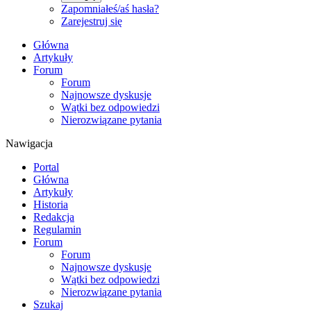
Zapomniałeś/aś hasła?
Zarejestruj się
Główna
Artykuły
Forum
Forum
Najnowsze dyskusje
Wątki bez odpowiedzi
Nierozwiązane pytania
Nawigacja
Portal
Główna
Artykuły
Historia
Redakcja
Regulamin
Forum
Forum
Najnowsze dyskusje
Wątki bez odpowiedzi
Nierozwiązane pytania
Szukaj