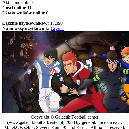
Aktualnie online
Gości online
11
Użytkowników online
0
Łącznie użytkowników:
18,390
Najnowszy użytkownik:
Grymii
Copyright © Galactik Football center
(www.galactikfootballcenter.pl) 2008 by general, micro_ice27 ,
MarekGF, sebo , Stevens Koniu95 and Karcia. All rights reserved.