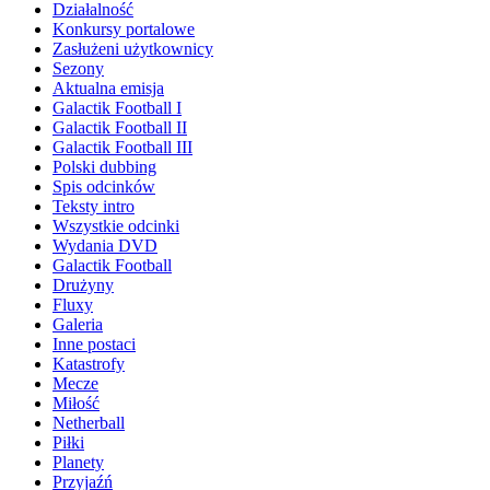
Działalność
Konkursy portalowe
Zasłużeni użytkownicy
Sezony
Aktualna emisja
Galactik Football I
Galactik Football II
Galactik Football III
Polski dubbing
Spis odcinków
Teksty intro
Wszystkie odcinki
Wydania DVD
Galactik Football
Drużyny
Fluxy
Galeria
Inne postaci
Katastrofy
Mecze
Miłość
Netherball
Piłki
Planety
Przyjaźń