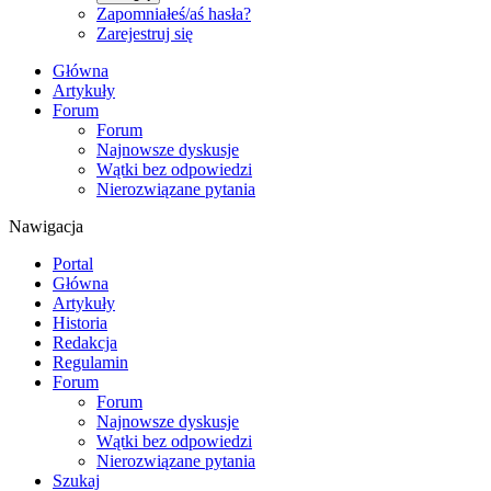
Zapomniałeś/aś hasła?
Zarejestruj się
Główna
Artykuły
Forum
Forum
Najnowsze dyskusje
Wątki bez odpowiedzi
Nierozwiązane pytania
Nawigacja
Portal
Główna
Artykuły
Historia
Redakcja
Regulamin
Forum
Forum
Najnowsze dyskusje
Wątki bez odpowiedzi
Nierozwiązane pytania
Szukaj