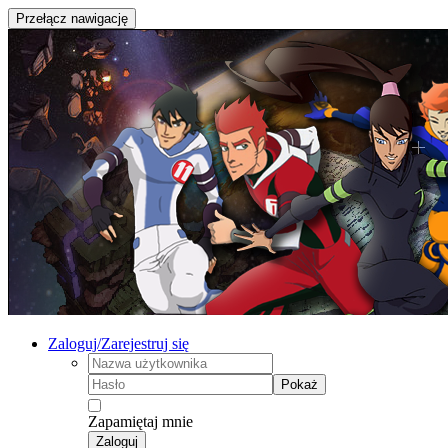
Przełącz nawigację
Zaloguj/Zarejestruj się
Pokaż
Zapamiętaj mnie
Zaloguj