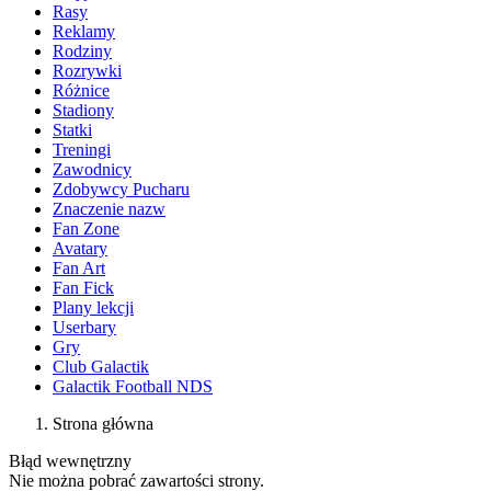
Rasy
Reklamy
Rodziny
Rozrywki
Różnice
Stadiony
Statki
Treningi
Zawodnicy
Zdobywcy Pucharu
Znaczenie nazw
Fan Zone
Avatary
Fan Art
Fan Fick
Plany lekcji
Userbary
Gry
Club Galactik
Galactik Football NDS
Strona główna
Błąd wewnętrzny
Nie można pobrać zawartości strony.