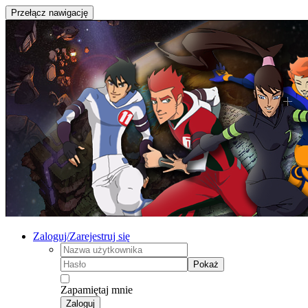
Przełącz nawigację
Zaloguj/Zarejestruj się
Pokaż
Zapamiętaj mnie
Zaloguj