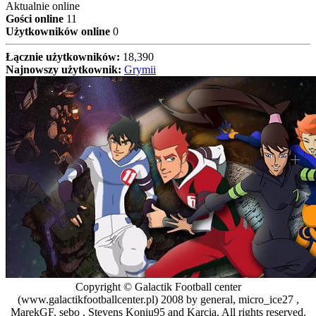
Aktualnie online
Gości online
11
Użytkowników online
0
Łącznie użytkowników:
18,390
Najnowszy użytkownik:
Grymii
Copyright © Galactik Football center
(www.galactikfootballcenter.pl) 2008 by general, micro_ice27 ,
MarekGF, sebo , Stevens Koniu95 and Karcia. All rights reserved.