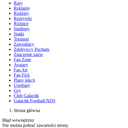
Rasy
Reklamy
Rodziny
Rozrywki
Różnice
Stadiony
Statki
Treningi
Zawodnicy
Zdobywcy Pucharu
Znaczenie nazw
Fan Zone
Avatary
Fan Art
Fan Fick
Plany lekcji
Userbary
Gry
Club Galactik
Galactik Football NDS
Strona główna
Błąd wewnętrzny
Nie można pobrać zawartości strony.