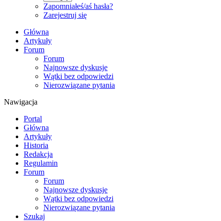
Zapomniałeś/aś hasła?
Zarejestruj się
Główna
Artykuły
Forum
Forum
Najnowsze dyskusje
Wątki bez odpowiedzi
Nierozwiązane pytania
Nawigacja
Portal
Główna
Artykuły
Historia
Redakcja
Regulamin
Forum
Forum
Najnowsze dyskusje
Wątki bez odpowiedzi
Nierozwiązane pytania
Szukaj