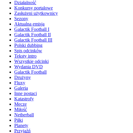
Działalność
Konkursy portalowe
Zasłużeni użytkownicy
Sezony
Aktualna emisja
Galactik Football I
Galactik Football II
Galactik Football III
Polski dubbing
Spis odcinków
Teksty intro
Wszystkie odcinki
Wydania DVD
Galactik Football
Drużyny
Fluxy
Galeria
Inne postaci
Katastrofy
Mecze
Miłość
Netherball
Piłki
Planety
Przyjaźń